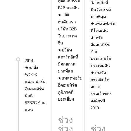
อุตสาหกรรม
วิสาหกิจที่
B2B ของจีน
มีนวัตกรรม
★ 100
มากที่สุด
อันดับแรก
★แพลตฟอร์ม
บริษัท B2B
ที่โดดเด่น
ในประเทศ
สำหรับ
จีน
อีคอมเมิร์ซ
★บริษัท
ข้าม
สตาร์ทอัพที่
พรมแดนใน
2014
มีศักยภาพ
ประเทศจีน
★ก่อตั้ง
มากที่สุด
★รางวัล
WOOK
★แพลตฟอร์ม
การเติบโต
แพลตฟอร์ม
อีคอมเมิร์ซ
อย่าง
อีคอมเมิร์ซ
ภูมิภาคที่
รวดเร็วของ
มือถือ
ยอดเยี่ยม
องค์กรปี
S2B2C ข้าม
2019
แดน
ช่วง
ช่วง
ช่วง